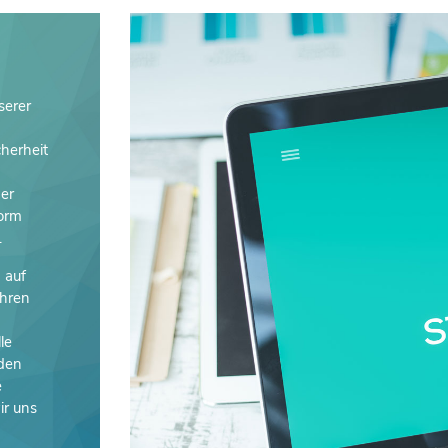
serer
herheit
ger
Norm
.
 auf
ühren
le
den
e
ir uns